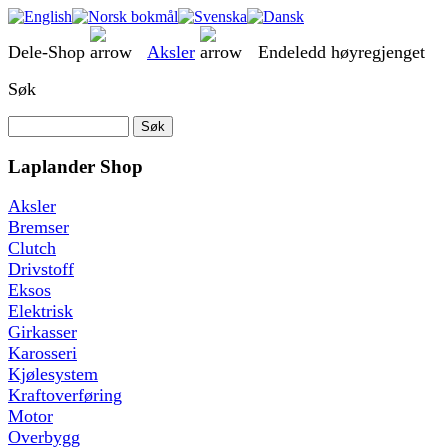
Dele-Shop
Aksler
Endeledd høyregjenget
Søk
Laplander Shop
Aksler
Bremser
Clutch
Drivstoff
Eksos
Elektrisk
Girkasser
Karosseri
Kjølesystem
Kraftoverføring
Motor
Overbygg