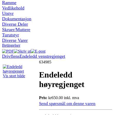
Ramme
Vedlikehold
Utstyr
Dokumentasjon
Diverse Deler
Skruer/Muttere
Turutstyr
Diverse Varer
Betingelser
Drivflens
Endeledd venstregjenget
634985
Endeledd
Vis stort bilde
høyregjenget
Pris:
kr650.00 inkl. mva
Send spørsmål om denne varen