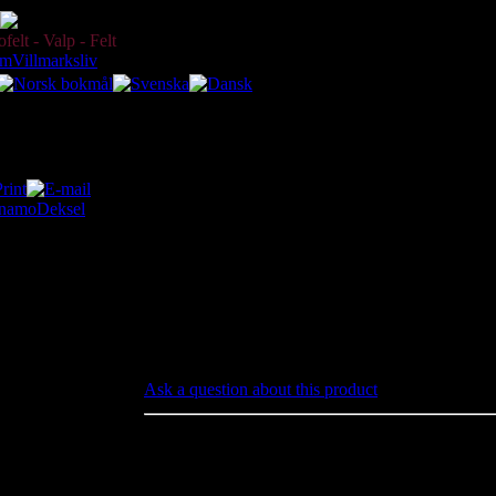
Børster Startmotor
online since 2003 Today:
08 August 
elt - Valp - Felt
um
Villmarksliv
un en katalog med originale delenummer, ikke en butikk. Du kan ikke k
ynamo
Deksel
239546
Børster Startmotor
Price:
kr93.75 (including 25
Number stks in pac
% tax)
Ask a question about this product
Børster Startmotor
Sett på 4 stk