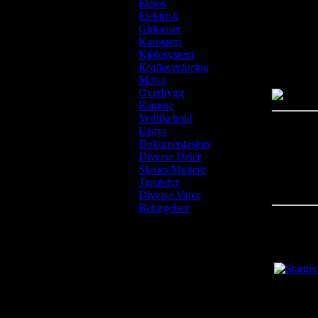
Eksos
Elektrisk
Girkasser
Karosseri
Availabili
Kjølesystem
Kraftoverføring
Usually s
Motor
Overbygg
Ramme
Vedlikehold
Utstyr
Customer
Dokumentasjon
Diverse Deler
There are 
Skruer/Muttere
Please log
Turutstyr
Diverse Varer
Betingelser
You may 
Startmot
kr2 250.
Last Updat