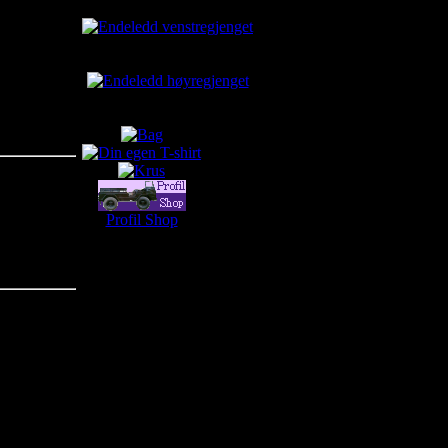
Endeledd venstregjenget
kr650.00
Endeledd høyregjenget
kr650.00
Profil Shop
Profil Shop