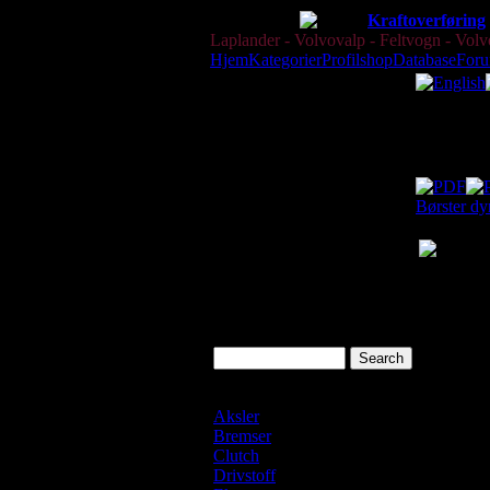
Dele-Shop
Kraftoverføring
Laplander - Volvovalp - Feltvogn - Volvof
Hjem
Kategorier
Profilshop
Database
For
Katalog
Dette er k
Børster d
Search
Laplander Shop
Aksler
Bremser
Clutch
Drivstoff