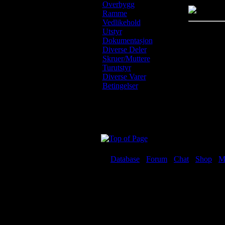
Overbygg
Ramme
Vedlikehold
Utstyr
Kundekom
Dokumentasjon
Diverse Deler
Det er fore
Skruer/Muttere
Vennligst l
Turutstyr
Diverse Varer
Betingelser
Sist oppdat
Database
-
Forum
-
Chat
-
Shop
-
M