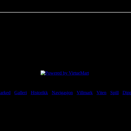
mentarer:
løpig ingen kommentarer for dette produktet.
ogg inn for å legge til en kommentar.
ert: Friday, 07 August 2026 04:06
arked
-
Galleri
-
Historikk
-
Navigasjon
-
Villmark
-
Viten
-
Spill
-
Dipp
© 2003 - 2026 Laplander Shop