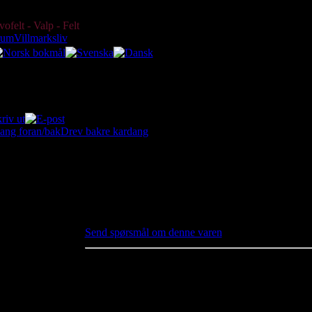
Deksel mellomaksel
online since 2003 Today:
07 August 2026
ofelt - Valp - Felt
rum
Villmarksliv
n en katalog med originale delenummer, ikke en butikk. Du kan ikke kjø
ang foran/bak
Drev bakre kardang
66843
Deksel mellomaksel
Pris:
kr60.00 inkl. mva
Send spørsmål om denne varen
Deksel mellomaksel
ghet
ndt innen: