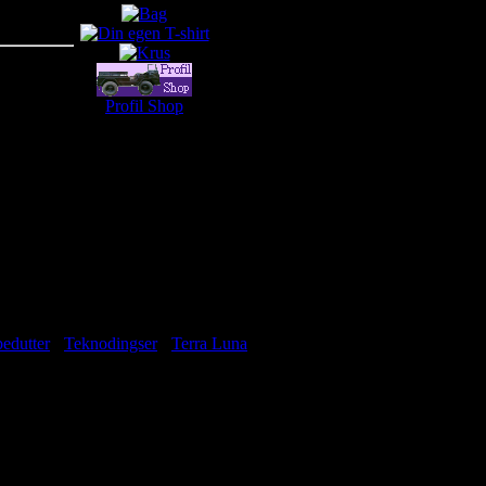
Profil Shop
edutter
-
Teknodingser
-
Terra Luna