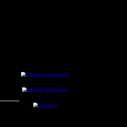
pe noe her.
Aktuelt
Endeledd venstregjenget
kr650.00
Endeledd høyregjenget
kr650.00
Tennplugg
kr60.00
kr44.38
Du sparer: kr15.63
Profil Shop