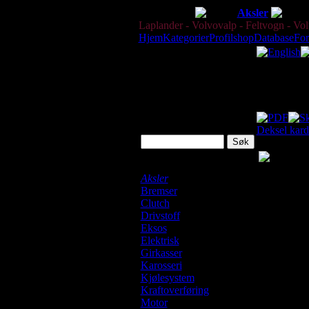
Dele-Shop
Aksler
Laplander - Volvovalp - Feltvogn - Volv
Hjem
Kategorier
Profilshop
Database
Fo
Katalog
Dette er ku
Søk
Deksel kard
Laplander Shop
Aksler
Bremser
Clutch
Drivstoff
Eksos
Elektrisk
Girkasser
Karosseri
Tilgjengeli
Kjølesystem
Kraftoverføring
Normalt se
Motor