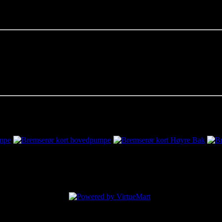
entarer for dette produktet.
ge til en kommentar.
mpe
Bremserør kort hovedpumpe
Bremserør kort Høyre Bak
Bre
kr130.00
kr145.00
kr15
8 August 2026 04:19