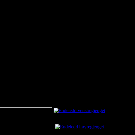
oran
Aktuelt
Endeledd venstregjenget
kr650.00
Endeledd høyregjenget
kr650.00