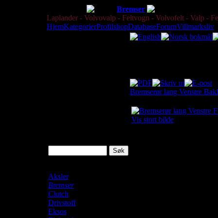
Dele-Shop
Bremser
Bremserør l
Laplander - Volvovalp - Feltvogn - Volvofelt - Valp - Fe
Hjem
Kategorier
Profilshop
Database
Forum
Villmarksliv
Katalog
Dette er kun en katalog med
Bremserør lang Venstre Bak
Vis stort bilde
Søk
Laplander Shop
Aksler
Bremser
Clutch
Tilgjengelighet
Drivstoff
Eksos