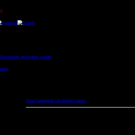
ang Venstre Foran
online since 2003 Today:
08 August 2026
lt
 originale delenummer, ikke en butikk. Du kan ikke kjøpe noe her.
Bremserør, hovedrør, under
634313-76
Bremserør lang Venstre F
Pris:
kr160.00 inkl. mva
Send spørsmål om denne varen
Bremserør lang, Venstre, Foran
76cm