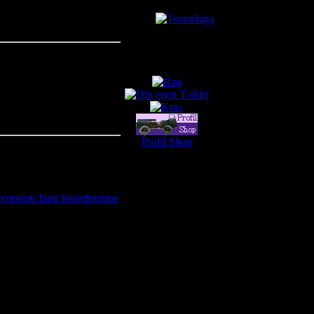
Tennplugg
kr60.00
kr44.38
You Save: kr15.63
Profil Shop
Profil Shop
mserør lang hovedpumpe
5.00