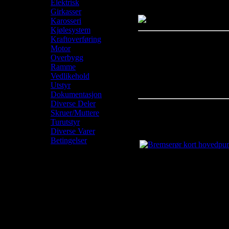
Normalt sendt innen:
Elektrisk
Girkasser
Karosseri
Kjølesystem
Kraftoverføring
Kundekommentarer:
Motor
Overbygg
Det er foreløpig ingen komm
Ramme
Vennligst logg inn for å leg
Vedlikehold
Utstyr
Dokumentasjon
Diverse Deler
Skruer/Muttere
Relaterte produkter
Turutstyr
Diverse Varer
Bremserør kort hovedpu
Betingelser
kr110.00
Sist oppdatert: Saturday, 0