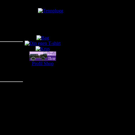
Tennplugg
kr60.00
kr44.38
Du sparer: kr15.63
Profil Shop
Profil Shop