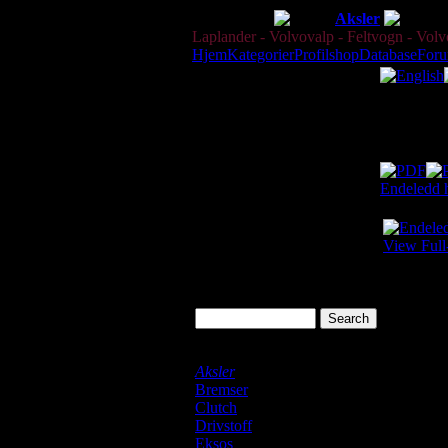
Dele-Shop
Aksler
Laplander - Volvovalp - Feltvogn - Volvof
Hjem
Kategorier
Profilshop
Database
For
Katalog
Dette er k
Endeledd 
View Full
Search
Laplander Shop
Aksler
Bremser
Clutch
Drivstoff
Eksos