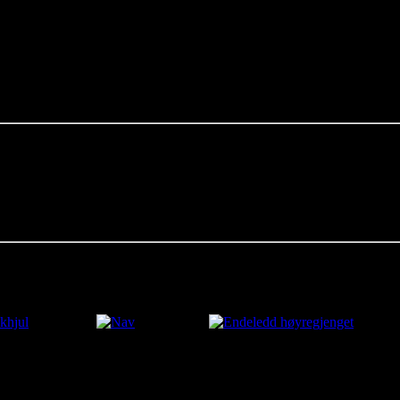
ty
hips in:
 Reviews:
yet no reviews for this product.
 in to write a review.
also be interested in this/these product(s)
jul
Nav
Endeledd høyregjenget
kr1 250.00
kr650.00
ed: Friday, 07 August 2026 04:08