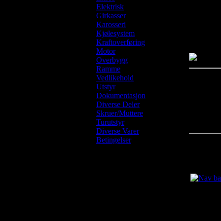
Elektrisk
Girkasser
Availabili
Karosseri
Kjølesystem
Usually s
Kraftoverføring
Motor
Overbygg
Ramme
Vedlikehold
Customer
Utstyr
Dokumentasjon
There are 
Diverse Deler
Please log
Skruer/Muttere
Turutstyr
Diverse Varer
Betingelser
You may 
Nav bakh
kr875.00
Last Updat