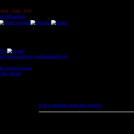
Endeledd venstregjenget
online since 2003 Today:
07 August 2026
elt - Valp - Felt
um
Villmarksliv
un en katalog med originale delenummer, ikke en butikk. Du kan ikke k
høyregjenget
Feste mellomakselkryss
634984
-Size Image
Endeledd venstregjeng
Price:
kr650.00 (including 25
% tax)
Ask a question about this product
Endeledd venstregjenget