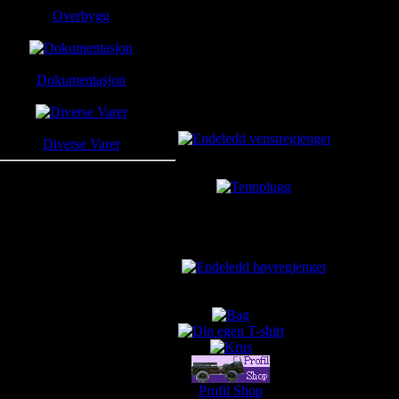
Overbygg
Dokumentasjon
Aktuelt
Endeledd venstregjenget
Diverse Varer
kr650.00
Tennplugg
kr60.00
kr44.38
Du sparer: kr15.63
nyen på toppen av denne siden.
Endeledd høyregjenget
kr650.00
Profil Shop
Profil Shop