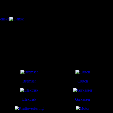
ay:
08 August 2026
ginale delenummer, ikke en butikk. Du kan ikke kjøpe noe her.
Bremser
Clutch
Elektrisk
Girkasser