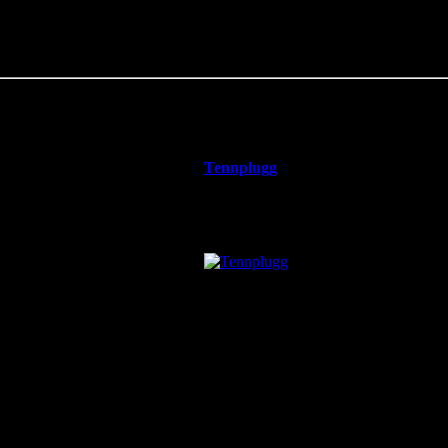
Tennplugg
kr60.00
kr44.38 inkl. mva
Du sparer: kr15.63
Tennplugg/Tändstift original (beskyttet