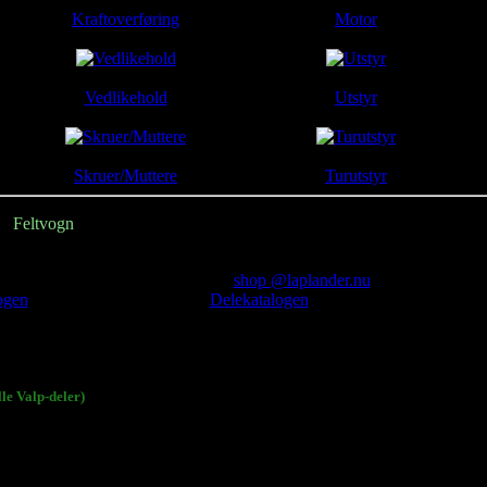
Kraftoverføring
Motor
Vedlikehold
Utstyr
Skruer/Muttere
Turutstyr
/
Feltvogn
(L3314/903x)
kaffes.
i listen, kan du bestille på email (
shop @laplander.nu
).
ogen
for å finne det du trenger.
Delekatalogen
finner du ved å bruke me
atabasen.
e Valp-deler)
før du bestiller!