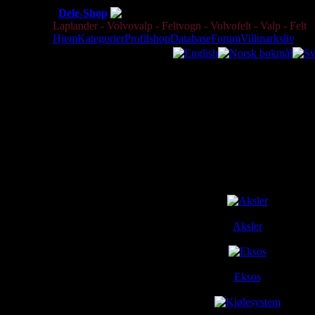
Dele-Shop
Kategorier
online since 2003 Tod
Laplander - Volvovalp - Feltvogn - Volvofelt - Valp - Felt
Hjem
Kategorier
Profilshop
Database
Forum
Villmarksliv
Katalog
Dette er kun en katalog med ori
Kategorier
Aksler
Eksos