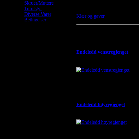
Skruer/Muttere
- - - - - - - - -
Turutstyr
Diverse Varer
Klær og gaver
Betingelser
Kampanjeprodukter
Endeledd venstregjenget
kr650.00 inkl. mva
Endeledd venstregjenget
Endeledd høyregjenget
kr650.00 inkl. mva
Endeledd høyregjenget