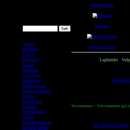
Kjølesystem
Søk
Ramme
Laplander Shop
Aksler
Diverse Deler
Bremser
Clutch
Deler til Volvo
Laplander
/
Valp
Drivstoff
Eksos
De fleste deler finnes eller kan s
Elektrisk
Om du ikke finner det du trenger 
Girkasser
Du kan også slå opp i
delekatal
Karosseri
Klikk på:
Kjølesystem
Database -> Delekatalog
Kraftoverføring
Motor
Vi har ca. 1500 varenummer i d
Overbygg
Varenummer = Volvonummer (på all
Ramme
Vedlikehold
- - - - - - - - -
Utstyr
Dokumentasjon
Husk å lese
BETINGELSENE
Diverse Deler